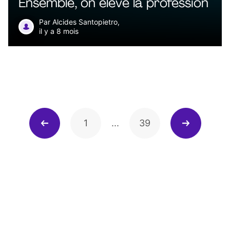
Ensemble, on élève la profession
Par Alcides Santopietro,
il y a 8 mois
1
...
39