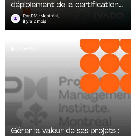
déploiement de la certification
PMI-CPMAI® au Québec
Par PMI-Montréal,
il y a 2 mois
2 minutes
Gérer la valeur de ses projets :