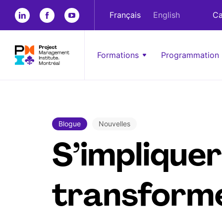
Français
English
Ca
Formations
Programmation
Blogue
Nouvelles
S’implique
transforme