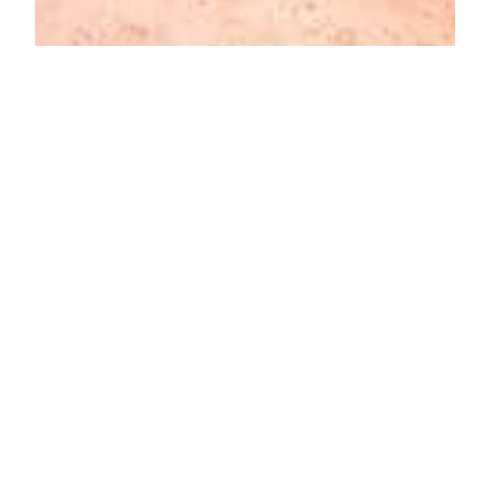
Total:
0,00$
CAD