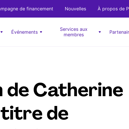
mpagne de financement
Nouvelles
À propos de P
Services aux
Événements
Partenai
membres
 de Catherine
titre de