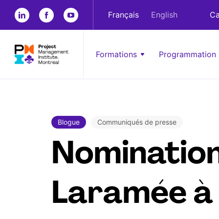
Français
English
Ca
Formations
Programmation
Blogue
Communiqués de presse
Nomination
Laramée à 