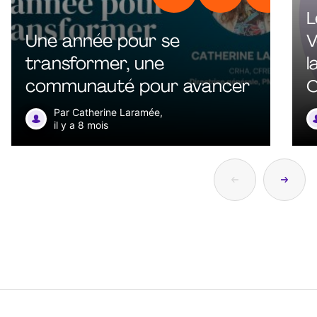
L
Une année pour se
V
transformer, une
l
communauté pour avancer
C
d
Par Catherine Laramée,
il y a 8 mois
c