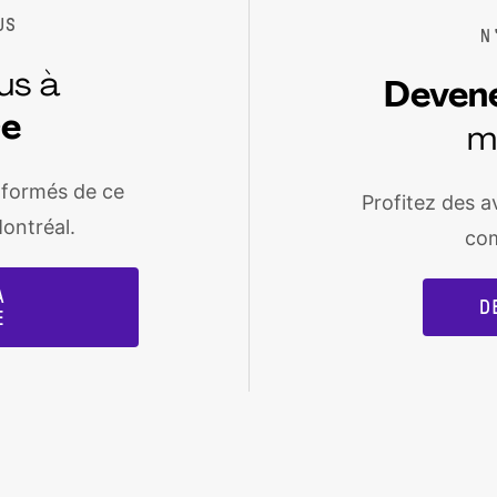
US
N
us à
Deven
re
m
nformés de ce
Profitez des a
ontréal.
co
À
D
E