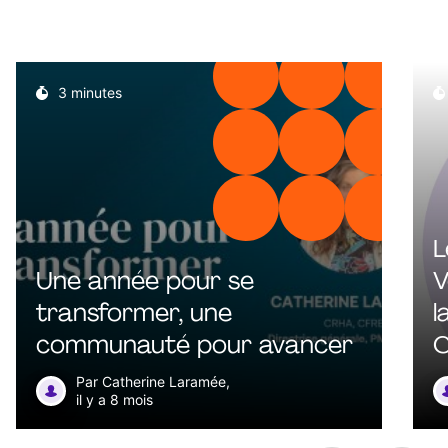
3 minutes
L
Une année pour se
V
transformer, une
l
communauté pour avancer
C
d
Par Catherine Laramée,
il y a 8 mois
c