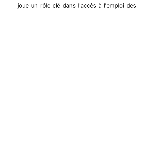
joue un rôle clé dans l'accès à l'emploi des
jeunes professionnels. Il a insisté sur la
Total:
0,00$
CAD
nécessité de leur offrir des formations et
ressources en français, en particulier dans
des domaines en pleine expansion comme
la gestion de projet, la science des données
et l'intelligence artificielle. Il a rappelé que
sans accès à ces ressources, les jeunes
doivent surmonter un double défi :
apprendre l'anglais et trouver du contenu
pertinent.
Les défis des chapitres francophones PMI