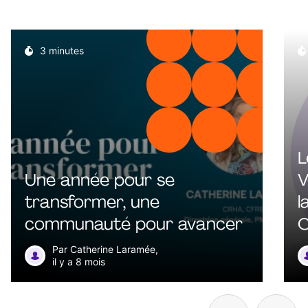
3 minutes
L
Une année pour se
V
transformer, une
l
communauté pour avancer
C
d
Par Catherine Laramée,
il y a 8 mois
c