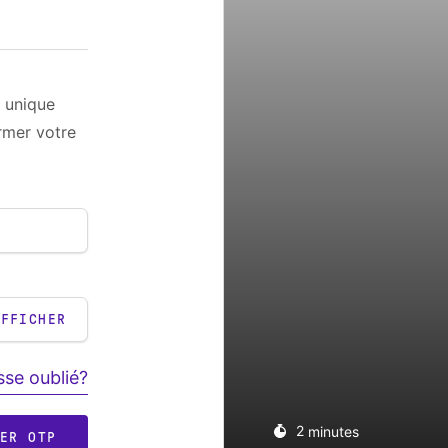
 unique
rmer votre
AFFICHER
se oublié?
2
minutes
RER OTP