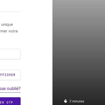
 unique
rmer votre
AFFICHER
se oublié?
2
minutes
RER OTP