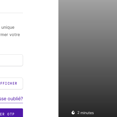
 unique
rmer votre
AFFICHER
se oublié?
2
minutes
RER OTP