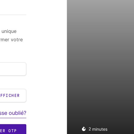
 unique
rmer votre
AFFICHER
se oublié?
2
minutes
RER OTP